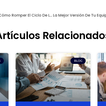
Menos Riesgos, Más Innovación: Cómo Romper El Ciclo De Las Decisiones Temerosas
Artículos Relacionado
Página
Página
Página
Página
Página
G
BLOG