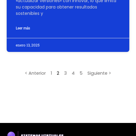
«actualizar versiones» con innovar, lo que limita
su capacidad para obtener resultados
sostenibles y
Leer más
enero 13, 2025
< Anterior
1
2
3
4
5
Siguiente >