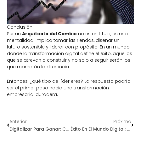
Conclusión
Ser un
Arquitecto del Cambio
no es un título, es una
mentalidad. Implica tomar las riendas, diseñar un
futuro sostenible y liderar con propósito. En un mundo
donde la transformación digital define el éxito, aquellos
que se atrevan a construir y no solo a seguir serán los
que marcarán la diferencia.
Entonces, ¿qué tipo de líder eres? La respuesta podría
ser el primer paso hacia una transformación
empresarial duradera.
Ant
Sigu
Anterior
Próximo
Digitalizar Para Ganar: Cómo Reducir Riesgos Y Maximizar Resultados Con Innovación Digital
Éxito En El Mundo Digital: Lecciones De Empresas Que Se Atrevieron A Innovar