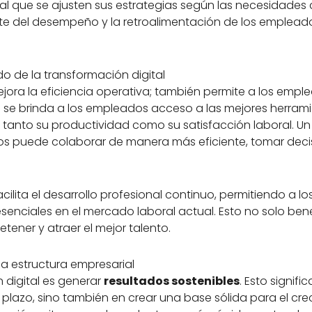
ial que se ajusten sus estrategias según las necesidade
te del desempeño y la retroalimentación de los emplead
do de la transformación digital
ejora la eficiencia operativa; también permite a los empl
 se brinda a los empleados acceso a las mejores herramie
tanto su productividad como su satisfacción laboral. Un
tos puede colaborar de manera más eficiente, tomar deci
acilita el desarrollo profesional continuo, permitiendo a 
enciales en el mercado laboral actual. Esto no solo bene
tener y atraer el mejor talento.
 la estructura empresarial
n digital es generar
resultados sostenibles
. Esto signif
 plazo, sino también en crear una base sólida para el crec