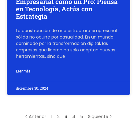
Empresarial como un Pro: Piensa
en Tecnología, Actúa con
Estrategia
La construcción de una estructura empresarial
sólida no ocurre por casualidad. En un mundo
dominado por la transformación digital, las
empresas que lideran no solo adoptan nuevas
herramientas, sino que
Leer más
diciembre 30, 2024
< Anterior
1
2
3
4
5
Siguiente >