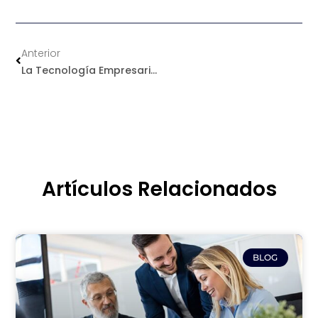
Ant
Anterior
La Tecnología Empresarial Que No Sabías Que Necesitabas Para Avanzar En 2024
Artículos Relacionados
Página
Página
Página
Página
Página
BLOG