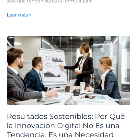
solo una tendencia; es la fórmula para
Leer más »
Resultados
Sostenibles:
Por
Qué
la
Innovación
Digital
No
Es
una
Tendencia,
Resultados Sostenibles: Por Qué
Es
la Innovación Digital No Es una
una
Tendencia, Es una Necesidad
Necesidad