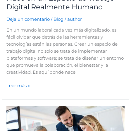
Digital
Digital Realmente Humano
Realmente
Humano
Deja un comentario
/
Blog
/
author
En un mundo laboral cada vez más digitalizado, es
fácil olvidar que detrás de las herramientas y
tecnologías están las personas. Crear un espacio de
trabajo digital no solo se trata de implementar
plataformas y software; se trata de diseñar un entorno
que promueva la colaboración, el bienestar y la
creatividad. Es aquí donde nace
Leer más »
De
la
Teoría
a