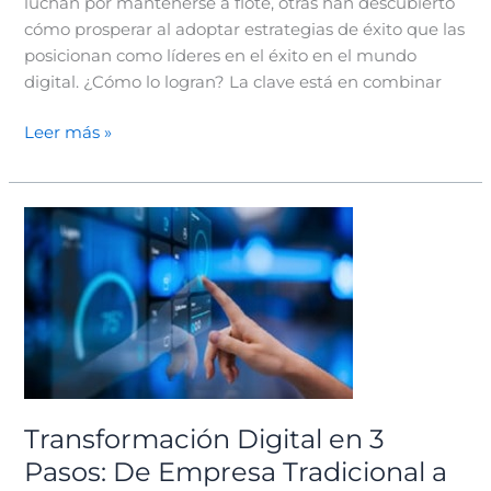
luchan por mantenerse a flote, otras han descubierto
cómo prosperar al adoptar estrategias de éxito que las
posicionan como líderes en el éxito en el mundo
digital. ¿Cómo lo logran? La clave está en combinar
Leer más »
Transformación
Digital
en
3
Pasos:
De
Empresa
Tradicional
a
Transformación Digital en 3
Potencia
Pasos: De Empresa Tradicional a
Tecnológica