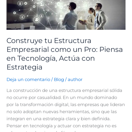
Estructura
Empresarial
como
un
Pro:
Piensa
Construye tu Estructura
en
Empresarial como un Pro: Piensa
Tecnología,
en Tecnología, Actúa con
Actúa
con
Estrategia
Estrategia
Deja un comentario
/
Blog
/
author
La construcción de una estructura empresarial sólida
no ocurre por casualidad. En un mundo dominado
por la transformación digital, las empresas que lideran
no solo adoptan nuevas herramientas, sino que las
integran en una estrategia clara y bien definida.
Pensar en tecnología y actuar con estrategia no es