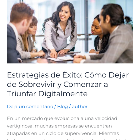
de
Éxito:
Cómo
Dejar
de
Sobrevivir
y
Comenzar
a
Triunfar
Estrategias de Éxito: Cómo Dejar
Digitalmente
de Sobrevivir y Comenzar a
Triunfar Digitalmente
Deja un comentario
/
Blog
/
author
En un mercado que evoluciona a una velocidad
vertiginosa, muchas empresas se encuentran
atrapadas en un ciclo de supervivencia. Mientras