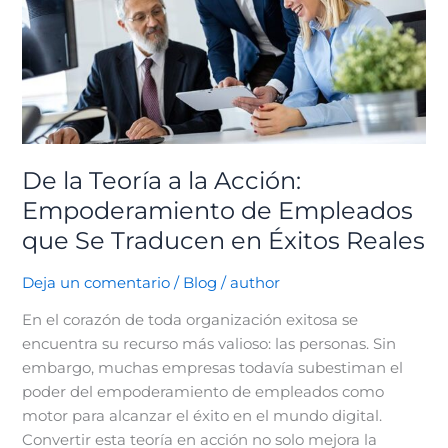
la
Acción:
Empoderamiento
de
Empleados
que
Se
De la Teoría a la Acción:
Traducen
Empoderamiento de Empleados
en
que Se Traducen en Éxitos Reales
Éxitos
Reales
Deja un comentario
/
Blog
/
author
En el corazón de toda organización exitosa se
encuentra su recurso más valioso: las personas. Sin
embargo, muchas empresas todavía subestiman el
poder del empoderamiento de empleados como
motor para alcanzar el éxito en el mundo digital.
Convertir esta teoría en acción no solo mejora la